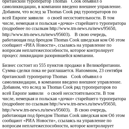
британский туроператор Thomas Cook объявил о
самоликвидации, в компании введено внешнее управление.
Добавим, что вслед за Thomas Cook ряд туроператоров по
всей Европе заявили о своей несостоятельности. В том
числе, немецкая и польская «дочки» старейшего туроператора
(подробнее по ссылкам http://www.trn-news.ru/news/95650,
http://www.trn-news.ru/news/95603). В свою очередь,
работающая под брендом Thomas Cook шведская ком Об этом
сообщают «РИА Новости», ссылаясь на управление по
вопросам неплатежеспособности, которое контролирует
процесс ликвидации разорившейся компании.
Бизнес состоит из 555 пунктов продажи в Великобритании.
Сумма сделки пока не разглашается. Напомним, 23 сентября
британский туроператор Thomas Cook объявил о
самоликвидации, в компании введено внешнее управление.
Добавим, что вслед за Thomas Cook ряд туроператоров по
всей Европе заявили о своей несостоятельности. В том
числе, немецкая и польская «дочки» старейшего туроператора
(подробнее по ссылкам http://www.trn-news.ru/news/95650,
http://www.trn-news.ru/news/95603). В свою очередь,
работающая под брендом Thomas Cook шведская ком Об этом
сообщают «РИА Новости», ссылаясь на управление по
вопросам неплатежеспособности, которое контролирует