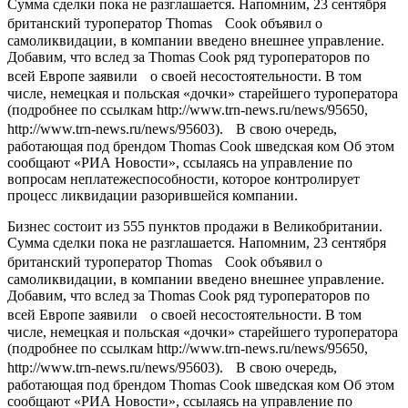
Сумма сделки пока не разглашается. Напомним, 23 сентября
британский туроператор Thomas Cook объявил о
самоликвидации, в компании введено внешнее управление.
Добавим, что вслед за Thomas Cook ряд туроператоров по
всей Европе заявили о своей несостоятельности. В том
числе, немецкая и польская «дочки» старейшего туроператора
(подробнее по ссылкам http://www.trn-news.ru/news/95650,
http://www.trn-news.ru/news/95603). В свою очередь,
работающая под брендом Thomas Cook шведская ком Об этом
сообщают «РИА Новости», ссылаясь на управление по
вопросам неплатежеспособности, которое контролирует
процесс ликвидации разорившейся компании.
Бизнес состоит из 555 пунктов продажи в Великобритании.
Сумма сделки пока не разглашается. Напомним, 23 сентября
британский туроператор Thomas Cook объявил о
самоликвидации, в компании введено внешнее управление.
Добавим, что вслед за Thomas Cook ряд туроператоров по
всей Европе заявили о своей несостоятельности. В том
числе, немецкая и польская «дочки» старейшего туроператора
(подробнее по ссылкам http://www.trn-news.ru/news/95650,
http://www.trn-news.ru/news/95603). В свою очередь,
работающая под брендом Thomas Cook шведская ком Об этом
сообщают «РИА Новости», ссылаясь на управление по