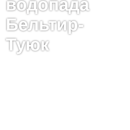
водопада
Бельтир-
Туюк