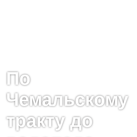
По
Чемальскому
тракту до