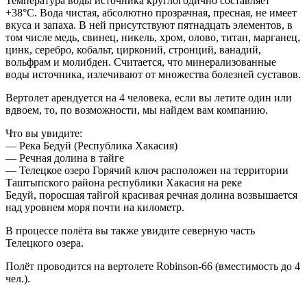
Температура воды источника круглогодично составляет
+38°C. Вода чистая, абсолютно прозрачная, пресная, не имеет
вкуса и запаха. В ней присутствуют пятнадцать элементов, в
том числе медь, свинец, никель, хром, олово, титан, марганец,
цинк, серебро, кобальт, цирконий, стронций, ванадий,
вольфрам и молибден. Считается, что минерализованные
воды источника, излечивают от множества болезней суставов.
Вертолет арендуется на 4 человека, если вы летите один или
вдвоем, то, по возможности, мы найдем вам компанию.
Что вы увидите:
— Река Бедуй (Республика Хакасия)
— Речная долина в тайге
— Телецкое озеро Горячий ключ расположен на территории
Таштыпского района республики Хакасия на реке
Бедуй, поросшая тайгой красивая речная долина возвышается
над уровнем моря почти на километр.
В процессе полёта вы также увидите северную часть
Телецкого озера.
Полёт проводится на вертолете Robinson-66 (вместимость до 4
чел.).