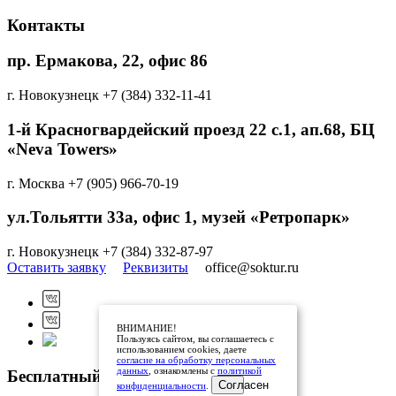
Контакты
пр. Ермакова, 22, офис 86
г. Новокузнецк
+7 (384) 332-11-41
1-й Красногвардейский проезд 22 с.1, aп.68, БЦ
«Neva Towers»
г. Москва
+7 (905) 966-70-19
ул.Тольятти 33а, офис 1, музей «Ретропарк»
г. Новокузнецк
+7 (384) 332-87-97
Оставить заявку
Реквизиты
office@soktur.ru
ВНИМАНИЕ!
Пользуясь сайтом, вы соглашаетесь с
использованием cookies, даете
согласие на обработку персональных
данных
, ознакомлены с
политикой
Бесплатный звонок по России
Согласен
конфиденциальности
.