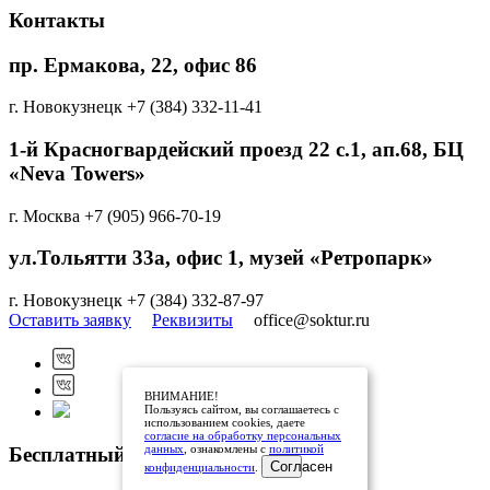
Контакты
пр. Ермакова, 22, офис 86
г. Новокузнецк
+7 (384) 332-11-41
1-й Красногвардейский проезд 22 с.1, aп.68, БЦ
«Neva Towers»
г. Москва
+7 (905) 966-70-19
ул.Тольятти 33а, офис 1, музей «Ретропарк»
г. Новокузнецк
+7 (384) 332-87-97
Оставить заявку
Реквизиты
office@soktur.ru
ВНИМАНИЕ!
Пользуясь сайтом, вы соглашаетесь с
использованием cookies, даете
согласие на обработку персональных
данных
, ознакомлены с
политикой
Бесплатный звонок по России
Согласен
конфиденциальности
.