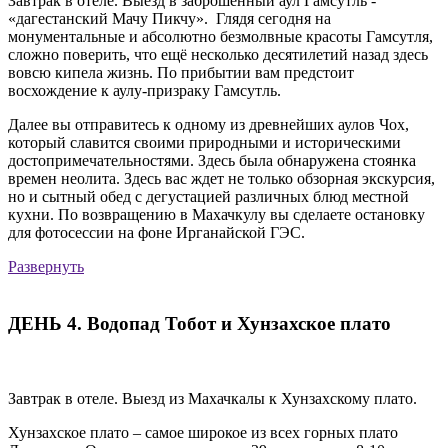
Завтрак в отеле. Выезд в заброшенный аул Гамсутль -
«дагестанский Мачу Пикчу». Глядя сегодня на
монументальные и абсолютно безмолвные красоты Гамсутля,
сложно поверить, что ещё несколько десятилетий назад здесь
вовсю кипела жизнь. По прибытии вам предстоит
восхождение к аулу-призраку Гамсутль.
Далее вы отправитесь к одному из древнейших аулов Чох,
который славится своими природными и историческими
достопримечательностями. Здесь была обнаружена стоянка
времен неолита. Здесь вас ждет не только обзорная экскурсия,
но и сытный обед с дегустацией различных блюд местной
кухни. По возвращению в Махачкулу вы сделаете остановку
для фотосессии на фоне Ирганайской ГЭС.
Развернуть
ДЕНЬ 4. Водопад Тобот и Хунзахское плато
Завтрак в отеле. Выезд из Махачкалы к Хунзахскому плато.
Хунзахское плато – самое широкое из всех горных плато