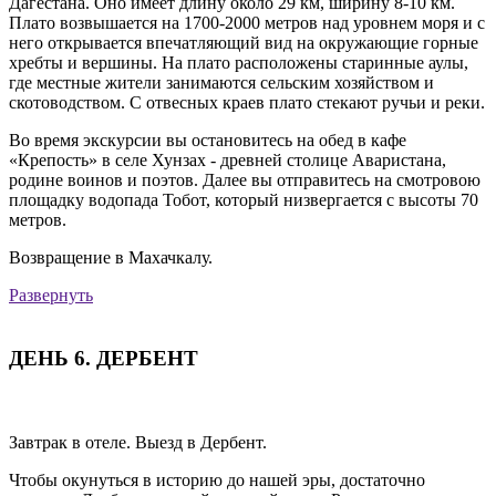
Дагестана. Оно имеет длину около 29 км, ширину 8-10 км.
Плато возвышается на 1700-2000 метров над уровнем моря и с
него открывается впечатляющий вид на окружающие горные
хребты и вершины. На плато расположены старинные аулы,
где местные жители занимаются сельским хозяйством и
скотоводством. С отвесных краев плато стекают ручьи и реки.
Во время экскурсии вы остановитесь на обед в кафе
«Крепость» в селе Хунзах - древней столице Аваристана,
родине воинов и поэтов. Далее вы отправитесь на смотровою
площадку водопада Тобот, который низвергается с высоты 70
метров.
Возвращение в Махачкалу.
Развернуть
ДЕНЬ 6. ДЕРБЕНТ
Завтрак в отеле. Выезд в Дербент.
Чтобы окунуться в историю до нашей эры, достаточно