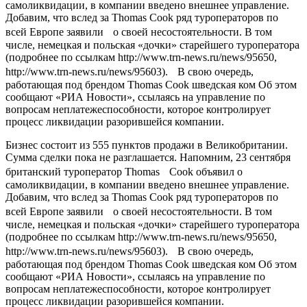
самоликвидации, в компании введено внешнее управление.
Добавим, что вслед за Thomas Cook ряд туроператоров по
всей Европе заявили о своей несостоятельности. В том
числе, немецкая и польская «дочки» старейшего туроператора
(подробнее по ссылкам http://www.trn-news.ru/news/95650,
http://www.trn-news.ru/news/95603). В свою очередь,
работающая под брендом Thomas Cook шведская ком Об этом
сообщают «РИА Новости», ссылаясь на управление по
вопросам неплатежеспособности, которое контролирует
процесс ликвидации разорившейся компании.
Бизнес состоит из 555 пунктов продажи в Великобритании.
Сумма сделки пока не разглашается. Напомним, 23 сентября
британский туроператор Thomas Cook объявил о
самоликвидации, в компании введено внешнее управление.
Добавим, что вслед за Thomas Cook ряд туроператоров по
всей Европе заявили о своей несостоятельности. В том
числе, немецкая и польская «дочки» старейшего туроператора
(подробнее по ссылкам http://www.trn-news.ru/news/95650,
http://www.trn-news.ru/news/95603). В свою очередь,
работающая под брендом Thomas Cook шведская ком Об этом
сообщают «РИА Новости», ссылаясь на управление по
вопросам неплатежеспособности, которое контролирует
процесс ликвидации разорившейся компании.